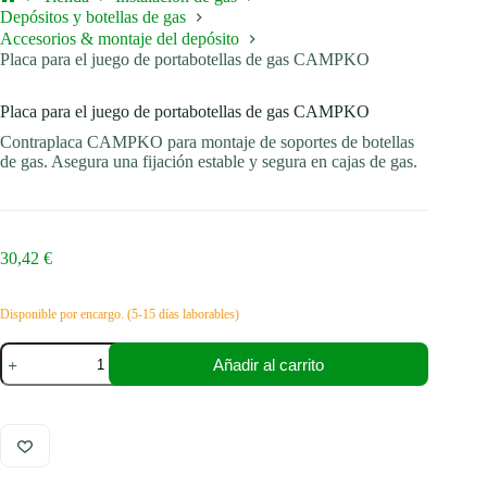
Inicio
Depósitos y botellas de gas
Accesorios & montaje del depósito
Placa para el juego de portabotellas de gas CAMPKO
Placa para el juego de portabotellas de gas CAMPKO
Contraplaca CAMPKO para montaje de soportes de botellas
de gas. Asegura una fijación estable y segura en cajas de gas.
30,42
€
Disponible por encargo. (5-15 días laborables)
Placa
Añadir al carrito
para
el
juego
de
portabotellas
de
gas