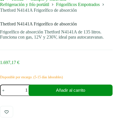
Inicio
Refrigeración y frío portátil
Frigoríficos Empotrados
Thetford N4141A Frigorífico de absorción
Thetford N4141A Frigorífico de absorción
Frigorífico de absorción Thetford N4141A de 135 litros.
Funciona con gas, 12V y 230V, ideal para autocaravanas.
1.697,17
€
Disponible por encargo. (5-15 días laborables)
Thetford
Añadir al carrito
N4141A
Frigorífico
de
absorción
cantidad