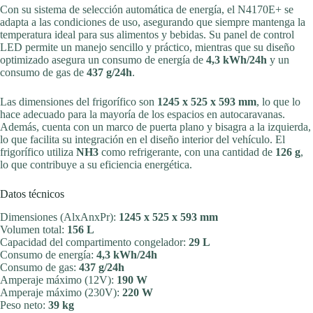
Con su sistema de selección automática de energía, el N4170E+ se
adapta a las condiciones de uso, asegurando que siempre mantenga la
temperatura ideal para sus alimentos y bebidas. Su panel de control
LED permite un manejo sencillo y práctico, mientras que su diseño
optimizado asegura un consumo de energía de
4,3 kWh/24h
y un
consumo de gas de
437 g/24h
.
Las dimensiones del frigorífico son
1245 x 525 x 593 mm
, lo que lo
hace adecuado para la mayoría de los espacios en autocaravanas.
Además, cuenta con un marco de puerta plano y bisagra a la izquierda,
lo que facilita su integración en el diseño interior del vehículo. El
frigorífico utiliza
NH3
como refrigerante, con una cantidad de
126 g
,
lo que contribuye a su eficiencia energética.
Datos técnicos
Dimensiones (AlxAnxPr):
1245 x 525 x 593 mm
Volumen total:
156 L
Capacidad del compartimento congelador:
29 L
Consumo de energía:
4,3 kWh/24h
Consumo de gas:
437 g/24h
Amperaje máximo (12V):
190 W
Amperaje máximo (230V):
220 W
Peso neto:
39 kg