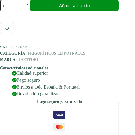
Thetford
Añadir al carrito
N4170E+
Frigorífico
de
absorción
cantidad
SKU:
115706A
CATEGORÍA:
FRIGORÍFICOS EMPOTRADOS
MARCA:
THETFORD
Características adicionales
Calidad superior
Pago seguro
Envíos a toda España & Portugal
Devolución garantizada
Pago seguro garantizado