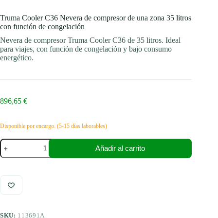
Truma Cooler C36 Nevera de compresor de una zona 35 litros
con función de congelación
Nevera de compresor Truma Cooler C36 de 35 litros. Ideal
para viajes, con función de congelación y bajo consumo
energético.
896,65
€
Disponible por encargo. (5-15 días laborables)
Truma
Añadir al carrito
Cooler
C36
Nevera
de
compresor
de
una
zona
SKU:
113691A
35