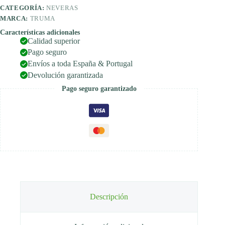
litros
CATEGORÍA:
NEVERAS
con
MARCA:
TRUMA
función
de
Características adicionales
Calidad superior
congelación
cantidad
Pago seguro
Envíos a toda España & Portugal
Devolución garantizada
Pago seguro garantizado
Descripción