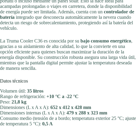
portátil o incluso mediante un panel solar. Esto la hace ideal para
acampadas prolongadas o viajes en carretera, donde la disponibilidad
de energía puede ser limitada. Además, cuenta con un
controlador de
batería
integrado que desconecta automáticamente la nevera cuando
detecta un riesgo de sobrecalentamiento, protegiendo así la batería del
vehículo.
La Truma Cooler C36 es conocida por su
bajo consumo energético
,
gracias a su aislamiento de alta calidad, lo que la convierte en una
opción eficiente para quienes buscan maximizar la duración de la
energía disponible. Su construcción robusta asegura una larga vida útil,
mientras que la pantalla digital permite ajustar la temperatura deseada
de manera sencilla.
Datos técnicos
Volumen útil:
35 litros
Rango de refrigeración:
+10 °C a -22 °C
Peso:
21,8 kg
Dimensiones (L x A x A):
652 x 412 x 428 mm
Dimensiones internas (L x A x A):
479 x 288 x 323 mm
Consumo medio (tensión de a bordo; temperatura exterior 25 °C; ajuste
de temperatura 5 °C):
0,5 A