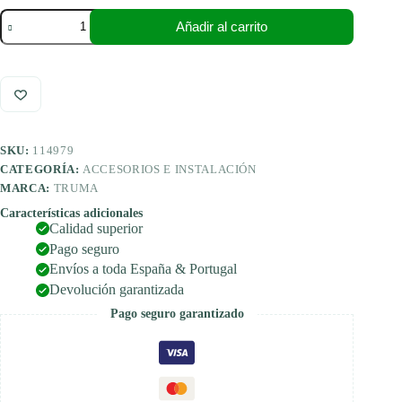
Truma
Añadir al carrito
curva
BG
65/72
mm
para
distribución
de
aire
SKU:
114979
caliente,
negro
CATEGORÍA:
ACCESORIOS E INSTALACIÓN
cantidad
MARCA:
TRUMA
Características adicionales
Calidad superior
Pago seguro
Envíos a toda España & Portugal
Devolución garantizada
Pago seguro garantizado