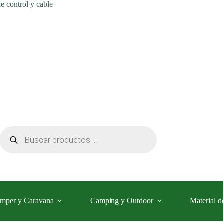
e control y cable
Búsqueda
de
productos
mper y Caravana
Camping y Outdoor
Material d