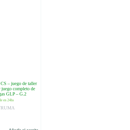
S – juego de taller
r juego completo de
 gas GLP – G.2
le en 24hs
TRUMA