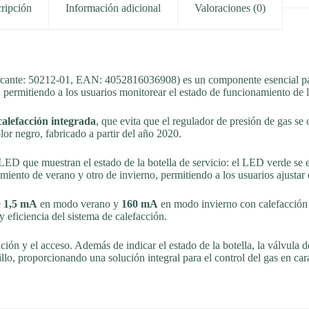
ripción
Información adicional
Valoraciones (0)
ricante: 50212-01, EAN: 4052816036908) es un componente esencial pa
, permitiendo a los usuarios monitorear el estado de funcionamiento de l
calefacción integrada
, que evita que el regulador de presión de gas se 
r negro, fabricado a partir del año 2020.
LED que muestran el estado de la botella de servicio: el LED verde se e
iento de verano y otro de invierno, permitiendo a los usuarios ajustar 
e
1,5 mA
en modo verano y
160 mA
en modo invierno con calefacción a
y eficiencia del sistema de calefacción.
lación y el acceso. Además de indicar el estado de la botella, la válvul
lo, proporcionando una solución integral para el control del gas en ca