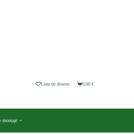
Lista de deseos
0,00
€
Carro
de
compra
e montaje