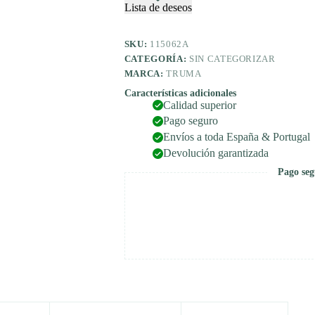
contra
Lista de deseos
hielo,
panel
de
SKU:
115062A
control
CATEGORÍA:
SIN CATEGORIZAR
y
MARCA:
TRUMA
cable
cantidad
Características adicionales
Calidad superior
Pago seguro
Envíos a toda España & Portugal
Devolución garantizada
Pago seg