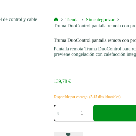
Tienda
Sin categorizar
Inicio
Truma DuoControl pantalla remota con prote
Truma DuoControl pantalla remota con prote
Pantalla remota Truma DuoControl para regu
previene congelación con calefacción integ
139,78
€
Disponible por encargo. (5-15 días laborables)
Truma
DuoControl
pantalla
remota
con
protección