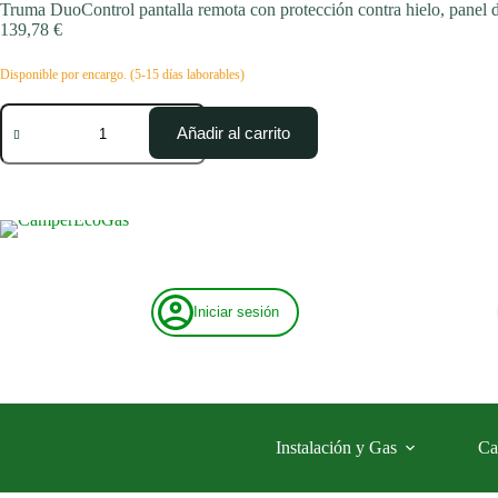
Saltar
Truma DuoControl pantalla remota con protección contra hielo, panel d
al
139,78
€
contenido
Disponible por encargo. (5-15 días laborables)
Truma
DuoControl
Añadir al carrito
pantalla
remota
con
protección
contra
hielo,
panel
de
control
Iniciar sesión
y
cable
cantidad
Instalación y Gas
Ca