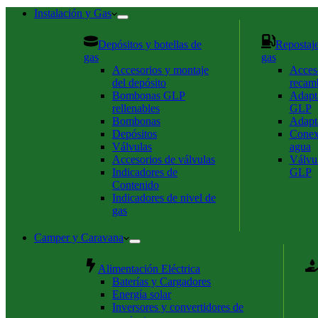
de
compra
Instalación y Gas
Depósitos y botellas de
Repostaje
gas
gas
Accesorios y montaje
Acces
del depósito
recam
Bombonas GLP
Adapta
rellenables
GLP
Bombonas
Adapt
Depósitos
Conex
Válvulas
agua
Accesorios de válvulas
Válvul
Indicadores de
GLP
Contenido
Indicadores de nivel de
gas
Camper y Caravana
Alimentación Eléctrica
Baterías y Cargadores
Energía solar
Inversores y convertidores de