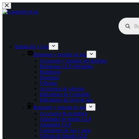
Saltar
al
contenido
Búsqueda
de
productos
Instalación y Gas
Depósitos y botellas de gas
Accesorios y montaje del depósito
Bombonas GLP rellenables
Bombonas
Depósitos
Válvulas
Accesorios de válvulas
Indicadores de Contenido
Indicadores de nivel de gas
Repostaje y retirada de gas
Accesorios & recambios
Adaptador de botella GLP
Adaptador GLP
Conexiones de gas y agua
Válvula de llenado GLP