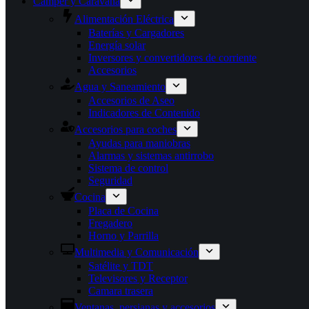
Camper y Caravana
Alimentación Eléctrica
Baterías y Cargadores
Energía solar
Inversores y convertidores de corriente
Accesorios
Agua y Saneamiento
Accesorios de Aseo
Indicadores de Contenido
Accesorios para coches
Ayudas para maniobras
Alarmas y sistemas antirrobo
Sistema de control
Seguridad
Cocina
Placa de Cocina
Fregadero
Horno y Parrilla
Multimedia y Comunicación
Satélite y TDT
Televisores y Receptor
Camara trasera
Ventanas, persianas y accesorios