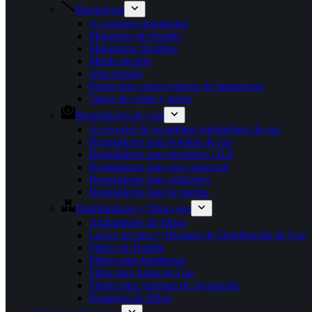
Mangueras
Accesorios mangueras
Manguera de llenado
Mangueras flexibles
Media presión
Alta presión
Protección contra ruptura de mangueras
Tubos de cobre y acero
Reguladores de Gas
Accesorios & recambios reguladores de gas
Reguladores para botellas de gas
Reguladores para depósitos GLP
Reguladores para uso comercial
Reguladores para vehículos
Reguladores para la marina
Distribuidores y filtros gas
Adaptadores de filtros
Llaves de paso y Bloques de Distribución de Gas
Filtros de Botella
Filtros para bombonas
Filtro para tubos de Gas
Filtros para sistemas de regulación
Repuesto de filtros