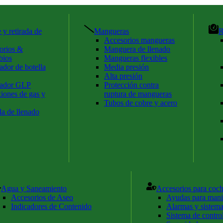
 y retirada de
Mangueras
R
Accesorios mangueras
orios &
Manguera de llenado
bios
Mangueras flexibles
dor de botella
Media presión
Alta presión
ador GLP
Protección contra
iones de gas y
ruptura de mangueras
Tubos de cobre y acero
a de llenado
Agua y Saneamiento
Accesorios para coc
Accesorios de Aseo
Ayudas para mani
Indicadores de Contenido
Alarmas y sistema
Sistema de contro