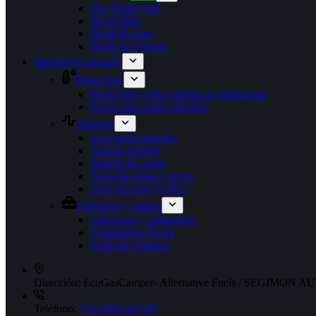
The Skotti Grill
Skotti Mini
Skotti Booster
Skotti Accesorios
Material de montaje
Protección
Protección contra ruptura de mangueras
Protección contra abrasión
Tuberías
Accesorios tuberías
Tubería flexible
Tubería de cobre
Tubos de cobre y acero
Tubo de acero (GNC)
Adhesión y sellado
Adhesivos y Selladores
Tratamiento Previo
Taller de Química
Dirección:
EcoGasCamper- Alternative Fuels / SEGIMON AUT
Teléfono:
+34 938 616 339