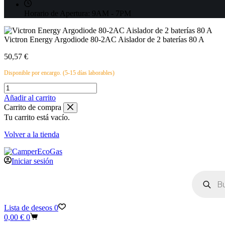
Horario de Apertura:
9AM - 7PM
Victron Energy Argodiode 80-2AC Aislador de 2 baterías 80 A
50,57
€
Disponible por encargo. (5-15 días laborables)
Victron
Energy
Añadir al carrito
Argodiode
Carrito de compra
80-
Tu carrito está vacío.
2AC
Aislador
Volver a la tienda
de
2
baterías
Iniciar sesión
80
Búsqueda
A
de
cantidad
productos
Lista de deseos
0
Carro
0,00
€
0