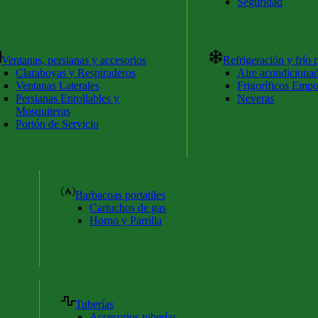
Seguridad
Ventanas, persianas y accesorios
Refrigeración y frío p
Claraboyas y Respiraderos
Aire acondiciona
Ventanas Laterales
Frigoríficos Empo
Persianas Enrollables y
Neveras
Mosquiteras
Portón de Servicio
Barbacoas portatiles
Cartuchos de gas
Horno y Parrilla
Tuberías
Accesorios tuberías