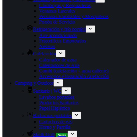
Claraboyas y Respiraderos
Ventanas Laterales
Persianas Enrollables y Mosquiteras
Portón de Servicio
Refrigeración y frío portátil
Aire acondicionado
Frigoríficos Empotrados
Neveras
Calefacción
Calentador de agua
Calentadores de Aire
Combi (calefacción + agua caliente)
Accesorios e Instalación calefacción
Camping y Outdoor
Sanitario | WC
Lavabos portatiles
Productos Sanitarios
Papel Higiénico
Barbacoas portatiles
Cartuchos de gas
Horno y Parrilla
Skotti Grill
Nuevo