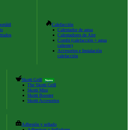
ortátil
Calefacción
do
Calentador de agua
trados
Calentadores de Aire
Combi (calefacción + agua
caliente)
Accesorios e Instalación
calefacción
Skotti Grill
Nuevo
The Skotti Grill
Skotti Mini
Skotti Booster
Skotti Accesorios
Adhesión y sellado
Adhesivos y Selladores