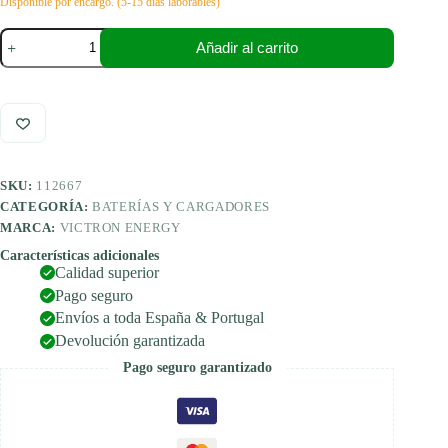
Disponible por encargo. (5-15 días laborables)
Victron
Añadir al carrito
Energy
Cyrix-
ct
Retail
12/24
V
120A
Interruptor
SKU:
112667
de
batería
CATEGORÍA:
BATERÍAS Y CARGADORES
inteligente
MARCA:
VICTRON ENERGY
cantidad
Características adicionales
Calidad superior
Pago seguro
Envíos a toda España & Portugal
Devolución garantizada
Pago seguro garantizado