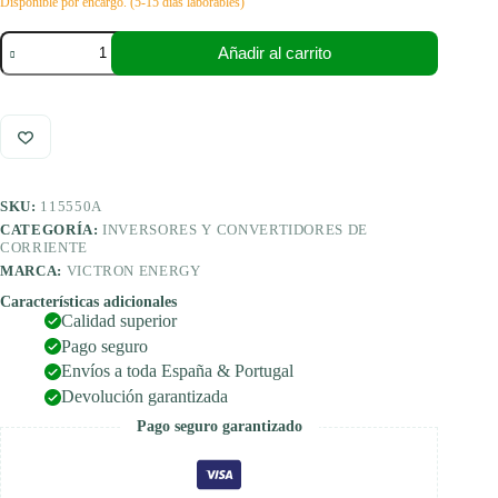
Disponible por encargo. (5-15 días laborables)
Victron
Añadir al carrito
Energy
Inversor/cargador
MultiPlus
24/1600/40-
16
230
V
VE.Bus
SKU:
115550A
cantidad
CATEGORÍA:
INVERSORES Y CONVERTIDORES DE
CORRIENTE
MARCA:
VICTRON ENERGY
Características adicionales
Calidad superior
Pago seguro
Envíos a toda España & Portugal
Devolución garantizada
Pago seguro garantizado