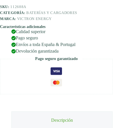
cargador
SKU:
112688A
aislado
cantidad
CATEGORÍA:
BATERÍAS Y CARGADORES
MARCA:
VICTRON ENERGY
Características adicionales
Calidad superior
Pago seguro
Envíos a toda España & Portugal
Devolución garantizada
Pago seguro garantizado
Descripción