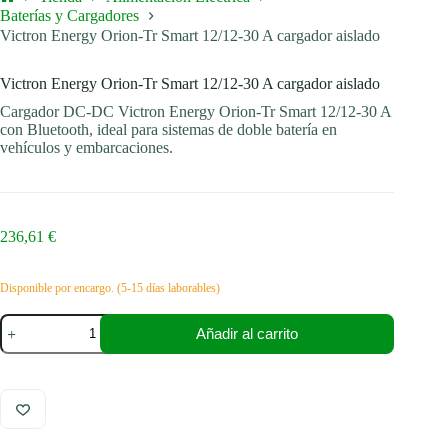
Inicio
Baterías y Cargadores
Victron Energy Orion-Tr Smart 12/12-30 A cargador aislado
Victron Energy Orion-Tr Smart 12/12-30 A cargador aislado
Cargador DC-DC Victron Energy Orion-Tr Smart 12/12-30 A
con Bluetooth, ideal para sistemas de doble batería en
vehículos y embarcaciones.
236,61
€
Disponible por encargo. (5-15 días laborables)
Victron
Añadir al carrito
Energy
Orion-
Tr
Smart
12/12-
30
A