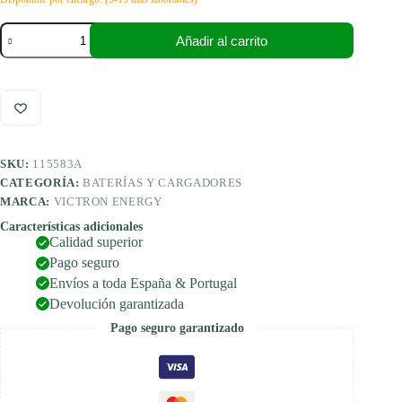
Victron
Añadir al carrito
Energy
RJ12
UTP
cable
de
red
10
m
SKU:
115583A
cantidad
CATEGORÍA:
BATERÍAS Y CARGADORES
MARCA:
VICTRON ENERGY
Características adicionales
Calidad superior
Pago seguro
Envíos a toda España & Portugal
Devolución garantizada
Pago seguro garantizado