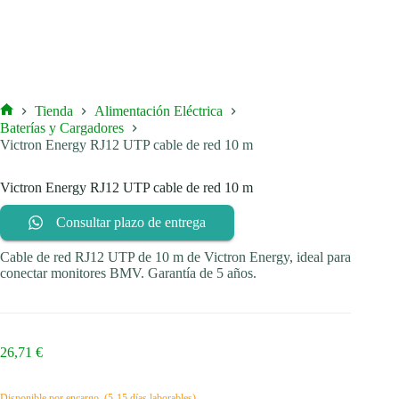
Tienda
Alimentación Eléctrica
Inicio
Baterías y Cargadores
Victron Energy RJ12 UTP cable de red 10 m
Victron Energy RJ12 UTP cable de red 10 m
Consultar plazo de entrega
Cable de red RJ12 UTP de 10 m de Victron Energy, ideal para
conectar monitores BMV. Garantía de 5 años.
26,71
€
Disponible por encargo. (5-15 días laborables)