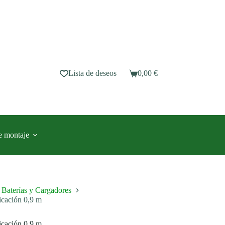
Lista de deseos
0,00
€
Carro
de
compra
e montaje
Baterías y Cargadores
icación 0,9 m
icación 0,9 m