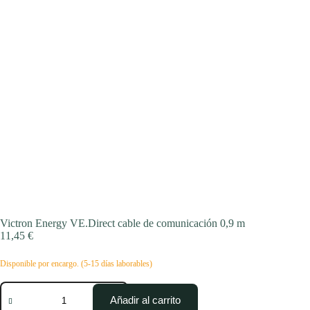
Victron Energy VE.Direct cable de comunicación 0,9 m
11,45
€
Disponible por encargo. (5-15 días laborables)
Victron
Energy
Añadir al carrito
VE.Direct