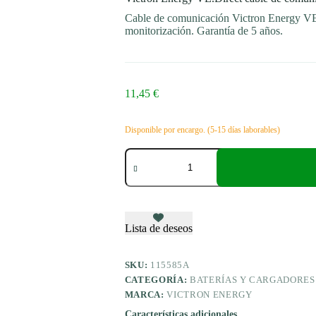
Cable de comunicación Victron Energy VE.
monitorización. Garantía de 5 años.
11,45
€
Disponible por encargo. (5-15 días laborables)
Victron
Energy
VE.Direct
cable
de
comunicación
0,9
Lista de deseos
m
cantidad
SKU:
115585A
CATEGORÍA:
BATERÍAS Y CARGADORES
MARCA:
VICTRON ENERGY
Características adicionales