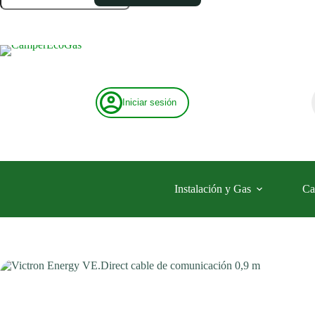
cable
de
comunicación
0,9
m
cantidad
Iniciar sesión
Instalación y Gas
Ca