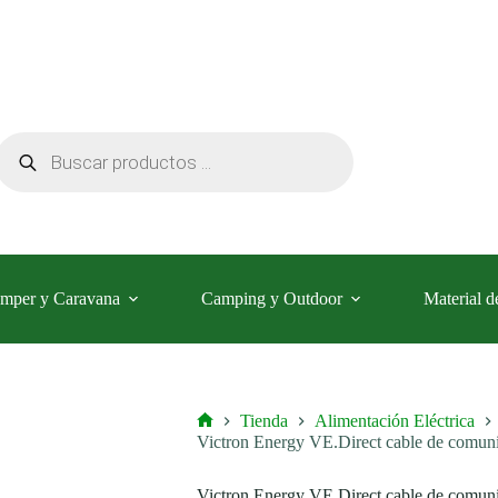
Búsqueda
de
productos
mper y Caravana
Camping y Outdoor
Material d
Tienda
Alimentación Eléctrica
Inicio
Victron Energy VE.Direct cable de comun
Victron Energy VE.Direct cable de comun