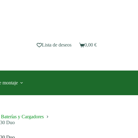
Lista de deseos
0,00
€
Carro
de
compra
e montaje
Baterías y Cargadores
/30 Duo
/30 Duo