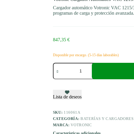
Cargador automático Votronic VAC 1215/30
programas de carga y protección avanzada
847,35
€
Disponible por encargo. (5-15 días laborables)
Votronic
Cargador
Automático
VAC
1215/30
Duo
cantidad
Lista de deseos
SKU:
116061A
CATEGORÍA:
BATERÍAS Y CARGADORES
MARCA:
VOTRONIC
Características adicionales