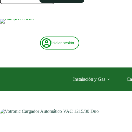
VAC
1215/30
Duo
cantidad
Iniciar sesión
Instalación y Gas
Ca