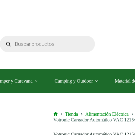
Búsqueda
de
productos
mper y Caravana
Camping y Outdoor
Material d
Tienda
Alimentación Eléctrica
Inicio
Votronic Cargador Automático VAC 1215
Votronic Cargador Automático VAC 1215