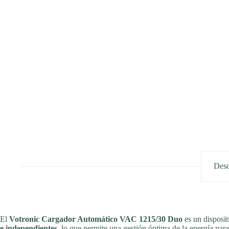
Desc
El
Votronic Cargador Automático VAC 1215/30 Duo
es un disposit
e independientes
, lo que permite una gestión óptima de la energía par