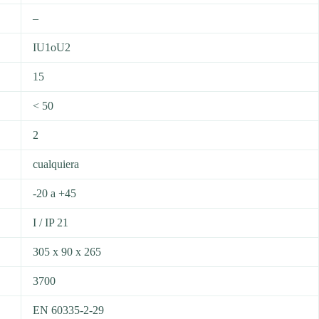
–
IU1oU2
15
< 50
2
cualquiera
-20 a +45
I / IP 21
305 x 90 x 265
3700
EN 60335-2-29