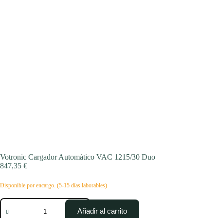
Votronic Cargador Automático VAC 1215/30 Duo
847,35
€
Disponible por encargo. (5-15 días laborables)
Votronic
Cargador
Añadir al carrito
Automático