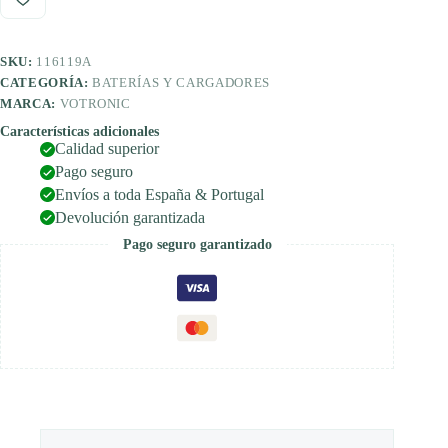
Triple
CI
cantidad
SKU:
116119A
CATEGORÍA:
BATERÍAS Y CARGADORES
MARCA:
VOTRONIC
Características adicionales
Calidad superior
Pago seguro
Envíos a toda España & Portugal
Devolución garantizada
Pago seguro garantizado