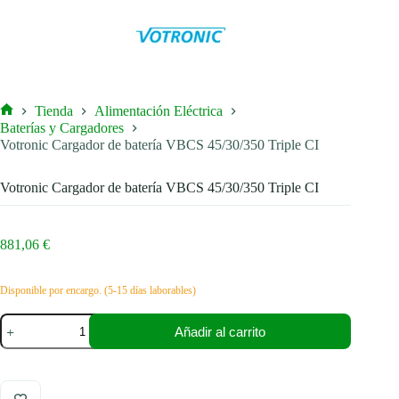
Tienda
Alimentación Eléctrica
Inicio
Baterías y Cargadores
Votronic Cargador de batería VBCS 45/30/350 Triple CI
Votronic Cargador de batería VBCS 45/30/350 Triple CI
881,06
€
Disponible por encargo. (5-15 días laborables)
Votronic
Añadir al carrito
Cargador
de
batería
VBCS
45/30/350