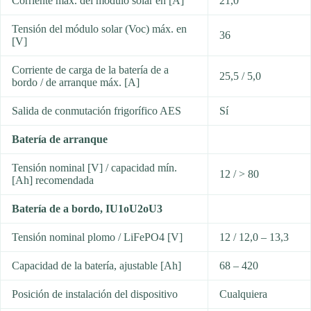
Corriente máx. del módulo solar en [A]
21,0
Tensión del módulo solar (Voc) máx. en
36
[V]
Corriente de carga de la batería de a
25,5 / 5,0
bordo / de arranque máx. [A]
Salida de conmutación frigorífico AES
Sí
Batería de arranque
Tensión nominal [V] / capacidad mín.
12 / > 80
[Ah] recomendada
Batería de a bordo, IU1oU2oU3
Tensión nominal plomo / LiFePO4 [V]
12 / 12,0 – 13,3
Capacidad de la batería, ajustable [Ah]
68 – 420
Posición de instalación del dispositivo
Cualquiera