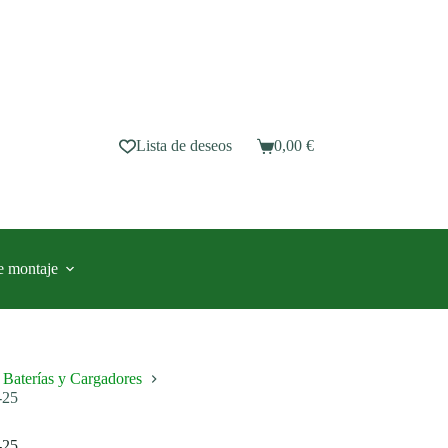
Lista de deseos
0,00
€
Carro
de
compra
e montaje
Baterías y Cargadores
-25
-25