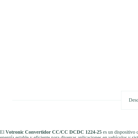
Desc
El
Votronic Convertidor CC/CC DCDC 1224-25
es un dispositivo 
energía estable y eficiente para diversas aplicaciones en vehículos y si