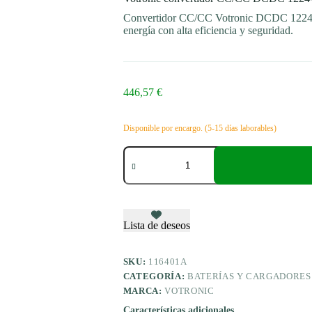
Convertidor CC/CC Votronic DCDC 1224-25
energía con alta eficiencia y seguridad.
446,57
€
Disponible por encargo. (5-15 días laborables)
Votronic
convertidor
CC/CC
DCDC
1224-
25
cantidad
Lista de deseos
SKU:
116401A
CATEGORÍA:
BATERÍAS Y CARGADORES
MARCA:
VOTRONIC
Características adicionales