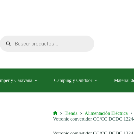
Búsqueda
de
productos
mper y Caravana
Camping y Outdoor
Material d
Tienda
Alimentación Eléctrica
Inicio
Votronic convertidor CC/CC DCDC 1224
Votronic convertidor CC/CC DCDC 1224