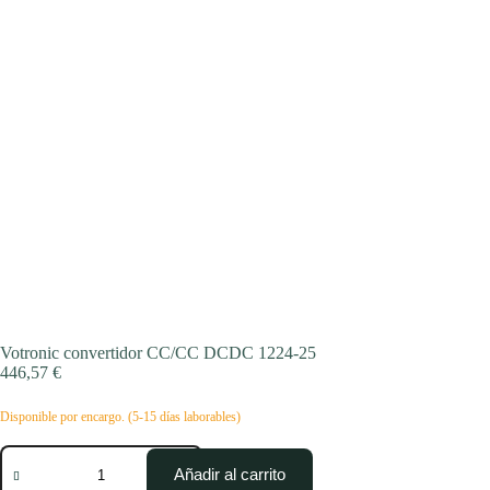
Votronic convertidor CC/CC DCDC 1224-25
446,57
€
Disponible por encargo. (5-15 días laborables)
Votronic
convertidor
Añadir al carrito
CC/CC