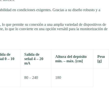
abilidad en condiciones exigentes. Gracias a su diseño robusto y a
lo que permite su conexión a una amplia variedad de dispositivos de
 lo que lo convierte en una opción versátil para la monitorización de
lida de
Salida de
Altura del depósito
Peso
ñal 0 – 10
señal 4 – 20
mín. – máx. [cm]
[g]
mA
80 – 240
180