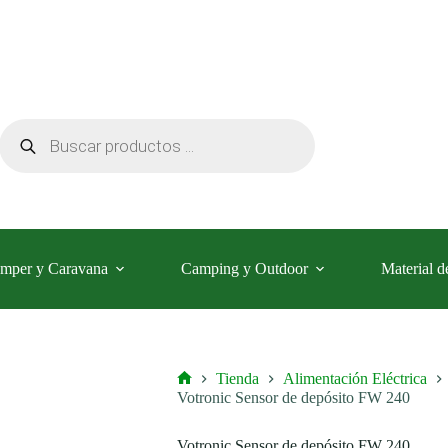
Búsqueda
de
productos
mper y Caravana
Camping y Outdoor
Material d
Tienda
Alimentación Eléctrica
Inicio
Votronic Sensor de depósito FW 240
Votronic Sensor de depósito FW 240