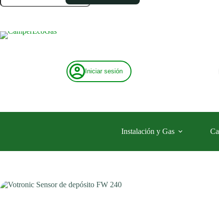
depósito
FW
240
cantidad
Iniciar sesión
Instalación y Gas
Ca