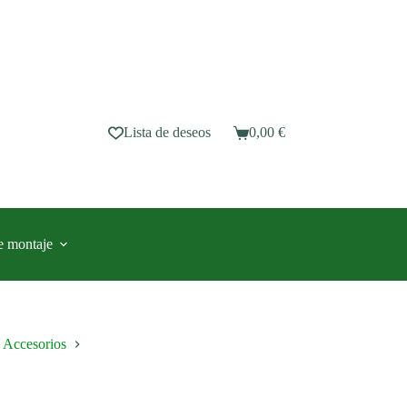
Lista de deseos
0,00
€
Carro
de
compra
e montaje
Accesorios