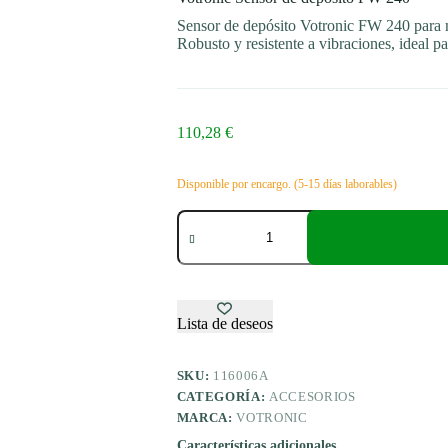
Sensor de depósito Votronic FW 240 para m
Robusto y resistente a vibraciones, ideal p
110,28
€
Disponible por encargo. (5-15 días laborables)
Votronic
Sensor
de
depósito
FW
240
cantidad
Lista de deseos
SKU:
116006A
CATEGORÍA:
ACCESORIOS
MARCA:
VOTRONIC
Características adicionales