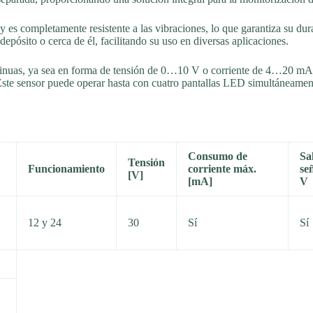
y es completamente resistente a las vibraciones, lo que garantiza su dur
depósito o cerca de él, facilitando su uso en diversas aplicaciones.
tinuas, ya sea en forma de tensión de 0…10 V o corriente de 4…20 mA, 
e sensor puede operar hasta con cuatro pantallas LED simultáneamente,
Consumo de
Sa
Tensión
Funcionamiento
corriente máx.
se
[V]
[mA]
V
12 y 24
30
Sí
Sí