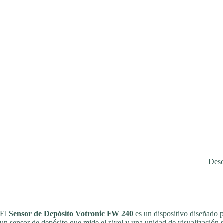
Desc
El
Sensor de Depósito Votronic FW 240
es un dispositivo diseñado 
un sensor de depósito que mide el nivel y una unidad de visualización 