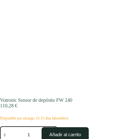
Votronic Sensor de depósito FW 240
110,28
€
Disponible por encargo. (5-15 días laborables)
Votronic
Sensor
Añadir al carrito
de