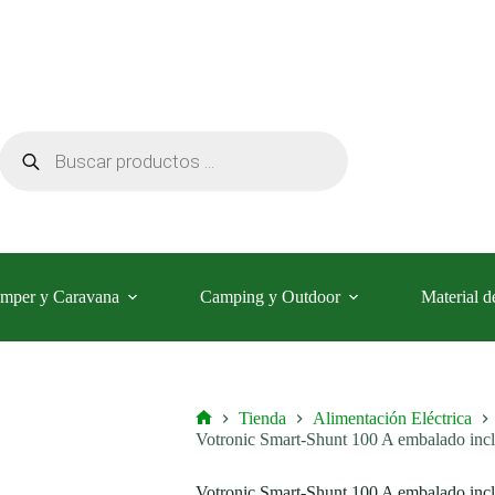
Búsqueda
de
productos
mper y Caravana
Camping y Outdoor
Material d
Tienda
Alimentación Eléctrica
Inicio
Votronic Smart-Shunt 100 A embalado incl. 
Votronic Smart-Shunt 100 A embalado incl. 