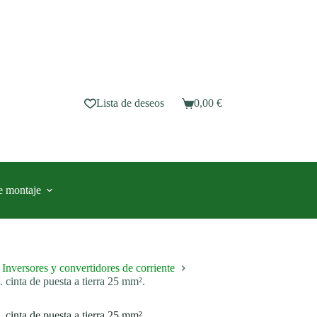
Lista de deseos
0,00
€
Carro
de
compra
e montaje
Inversores y convertidores de corriente
cinta de puesta a tierra 25 mm².
cinta de puesta a tierra 25 mm².