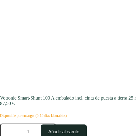
Votronic Smart-Shunt 100 A embalado incl. cinta de puesta a tierra 25
87,50
€
Disponible por encargo. (5-15 días laborables)
Votronic
Smart-
Añadir al carrito
Shunt