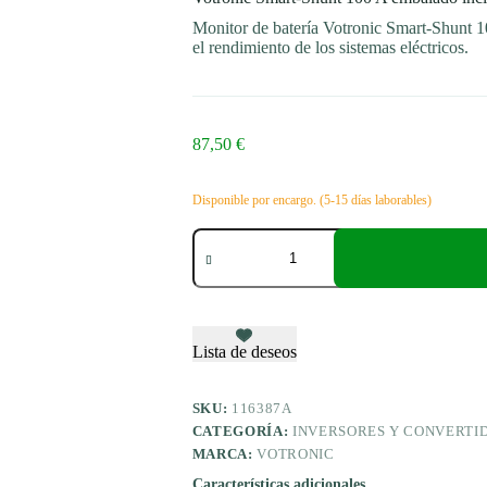
Monitor de batería Votronic Smart-Shunt 10
el rendimiento de los sistemas eléctricos.
87,50
€
Disponible por encargo. (5-15 días laborables)
Votronic
Smart-
Shunt
100
A
embalado
incl.
Lista de deseos
cinta
de
puesta
SKU:
116387A
a
CATEGORÍA:
INVERSORES Y CONVERTI
tierra
MARCA:
VOTRONIC
25
mm².
Características adicionales