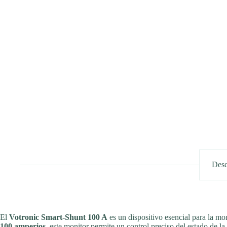
Desc
El
Votronic Smart-Shunt 100 A
es un dispositivo esencial para la mo
100 amperios
, este monitor permite un control preciso del estado de l