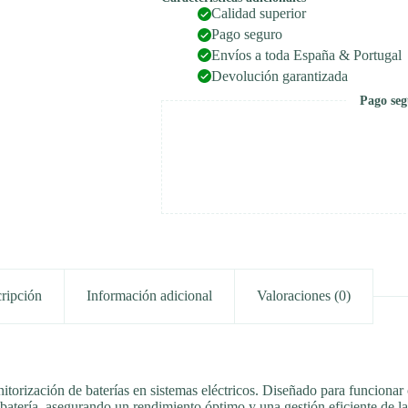
cantidad
Calidad superior
Pago seguro
Envíos a toda España & Portugal
Devolución garantizada
Pago seg
ripción
Información adicional
Valoraciones (0)
nitorización de baterías en sistemas eléctricos. Diseñado para funciona
a batería, asegurando un rendimiento óptimo y una gestión eficiente de la