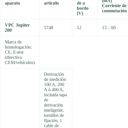
[mA]
aparato
artículo
de a
Corriente de
bordo
conmutación
[V]
VPC Jupiter
5748
12
13 – 60
200
Marca de
homologación:
CE, E-test
(directiva
CEM/vehículos)
Derivación
de medición
100 A, 200
A ó 400 A,
incluida tapa
de
derivación
inteligente,
tornillos de
fijación, 1
cable de