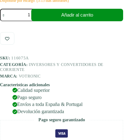
Disponible por encargo. (5-15 días laborables)
Votronic
Añadir al carrito
VPC
Jupiter
200
juego
completo
con
toma
de
SKU:
116075A
tierra
35
CATEGORÍA:
INVERSORES Y CONVERTIDORES DE
mm².
CORRIENTE
cantidad
MARCA:
VOTRONIC
Características adicionales
Calidad superior
Pago seguro
Envíos a toda España & Portugal
Devolución garantizada
Pago seguro garantizado