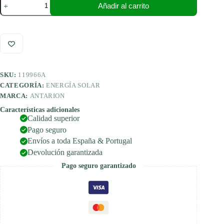
Añadir al carrito
Panel
solar
negro
para
autocaravanas,
camper,
rv
cantidad
SKU:
119966A
CATEGORÍA:
ENERGÍA SOLAR
MARCA:
ANTARION
Características adicionales
Calidad superior
Pago seguro
Envíos a toda España & Portugal
Devolución garantizada
Pago seguro garantizado