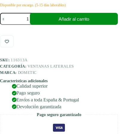
Disponible por encargo. (5-15 días laborables)
Dometic
Añadir al carrito
S4
apertura
y
ventana
corredera
1000x500
cantidad
SKU:
116313A
CATEGORÍA:
VENTANAS LATERALES
MARCA:
DOMETIC
Características adicionales
Calidad superior
Pago seguro
Envíos a toda España & Portugal
Devolución garantizada
Pago seguro garantizado