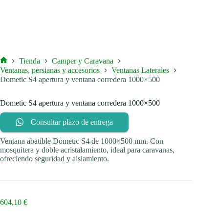
Tienda
Camper y Caravana
Inicio
Ventanas, persianas y accesorios
Ventanas Laterales
Dometic S4 apertura y ventana corredera 1000×500
Dometic S4 apertura y ventana corredera 1000×500
Consultar plazo de entrega
Ventana abatible Dometic S4 de 1000×500 mm. Con
mosquitera y doble acristalamiento, ideal para caravanas,
ofreciendo seguridad y aislamiento.
604,10
€