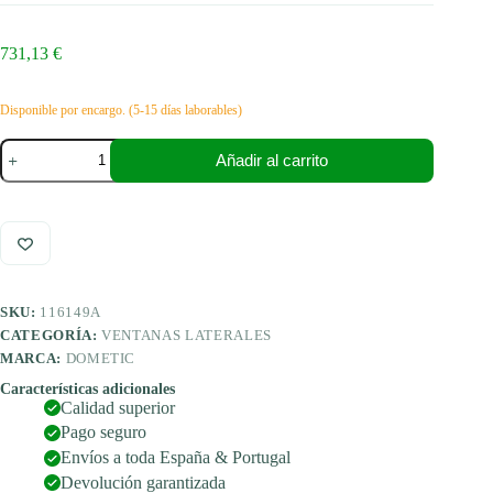
731,13
€
Disponible por encargo. (5-15 días laborables)
Dometic
Añadir al carrito
S4
apertura
y
ventana
corredera
900x600
cantidad
SKU:
116149A
CATEGORÍA:
VENTANAS LATERALES
MARCA:
DOMETIC
Características adicionales
Calidad superior
Pago seguro
Envíos a toda España & Portugal
Devolución garantizada