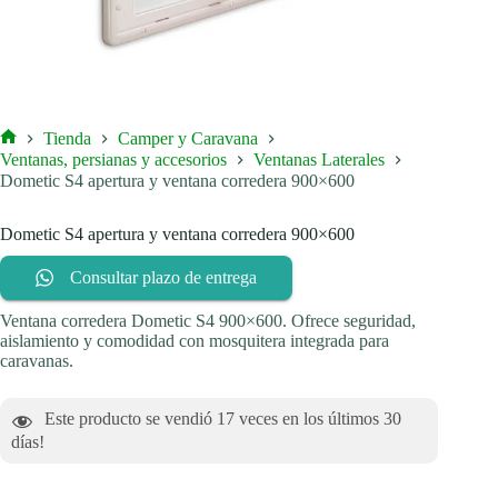
Tienda
Camper y Caravana
Inicio
Ventanas, persianas y accesorios
Ventanas Laterales
Dometic S4 apertura y ventana corredera 900×600
Dometic S4 apertura y ventana corredera 900×600
Consultar plazo de entrega
Ventana corredera Dometic S4 900×600. Ofrece seguridad,
aislamiento y comodidad con mosquitera integrada para
caravanas.
Este producto se vendió
17
veces en los últimos 30
días!