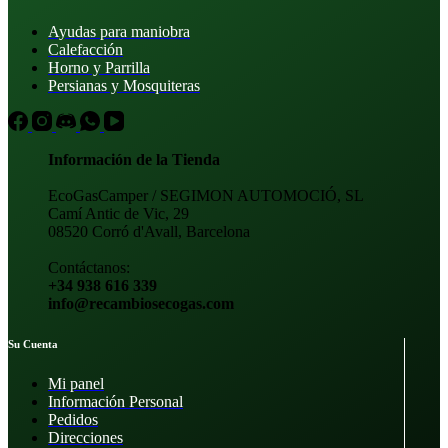
Ayudas para maniobra
Calefacción
Horno y Parrilla
Persianas y Mosquiteras
Información de la Tienda
EcoGasCamper / SEGIMON AUTOMOCIÓ, SL
Camí Antic de Vic, 29
08520 Corró d'Avall, Barcelona
Contáctanos:
+34 938 616 339
info@recambiosecogas.com
Su Cuenta
Mi panel
Información Personal
Pedidos
Direcciones