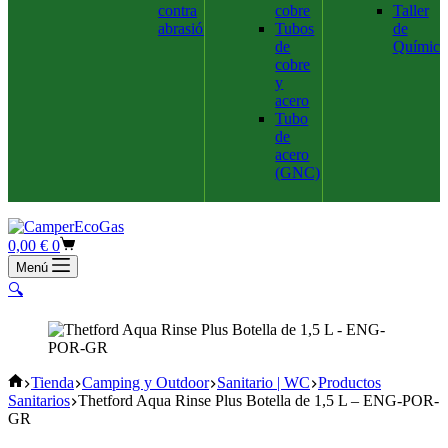
contra
cobre
Taller
abrasión
Tubos
de
de
Química
cobre
y
acero
Tubo
de
acero
(GNC)
Carro
0,00
€
0
de
Menú
compra
🔍
Inicio
Tienda
Camping y Outdoor
Sanitario | WC
Productos
Sanitarios
Thetford Aqua Rinse Plus Botella de 1,5 L – ENG-POR-
GR