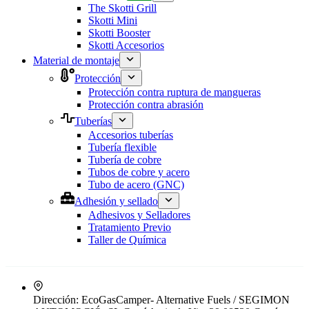
The Skotti Grill
Skotti Mini
Skotti Booster
Skotti Accesorios
Material de montaje
Protección
Protección contra ruptura de mangueras
Protección contra abrasión
Tuberías
Accesorios tuberías
Tubería flexible
Tubería de cobre
Tubos de cobre y acero
Tubo de acero (GNC)
Adhesión y sellado
Adhesivos y Selladores
Tratamiento Previo
Taller de Química
Dirección:
EcoGasCamper- Alternative Fuels / SEGIMON