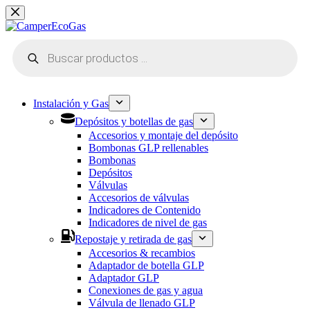
Saltar
al
contenido
Búsqueda
de
productos
Instalación y Gas
Depósitos y botellas de gas
Accesorios y montaje del depósito
Bombonas GLP rellenables
Bombonas
Depósitos
Válvulas
Accesorios de válvulas
Indicadores de Contenido
Indicadores de nivel de gas
Repostaje y retirada de gas
Accesorios & recambios
Adaptador de botella GLP
Adaptador GLP
Conexiones de gas y agua
Válvula de llenado GLP