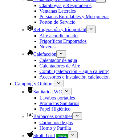
Claraboyas y Respiraderos
Ventanas Laterales
Persianas Enrollables y Mosquiteras
Portón de Servicio
Refrigeración y frío portátil
Aire acondicionado
Frigoríficos Empotrados
Neveras
Calefacción
Calentador de agua
Calentadores de Aire
Combi (calefacción + agua caliente)
Accesorios e Instalación calefacción
Camping y Outdoor
Sanitario | WC
Lavabos portatiles
Productos Sanitarios
Papel Higiénico
Barbacoas portatiles
Cartuchos de gas
Horno y Parrilla
Skotti Grill
Nuevo