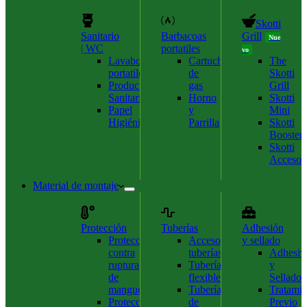
Skotti
Sanitario
Barbacoas
Grill
Nue
| WC
portatiles
vo
Lavabos
Cartuchos
The
portatiles
de
Skotti
Productos
gas
Grill
Sanitarios
Horno
Skotti
Papel
y
Mini
Higiénico
Parrilla
Skotti
Booster
Skotti
Accesor
Material de montaje
Protección
Tuberías
Adhesión
Protección
Accesorios
y sellado
contra
tuberías
Adhesiv
ruptura
Tubería
y
de
flexible
Sellador
mangueras
Tubería
Tratamie
Protección
de
Previo