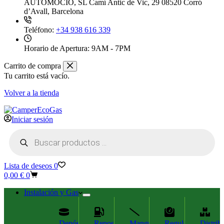
AUTOMOCIÓ, SL Camí Antic de Vic, 29 08520 Corró
d’Avall, Barcelona
Teléfono:
+34 938 616 339
Horario de Apertura:
9AM - 7PM
Carrito de compra
Tu carrito está vacío.
Volver a la tienda
Iniciar sesión
Búsqueda
de
productos
Lista de deseos
0
Carro
0,00
€
0
de
compra
Instalación y Gas
Depósitos
Repostaje
Mangueras
Reguladores
Distrib