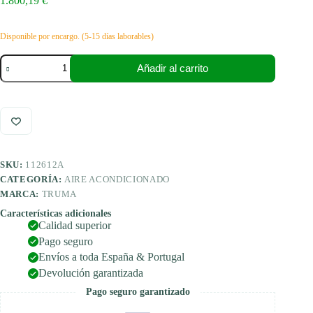
1.800,19
€
Disponible por encargo. (5-15 días laborables)
Truma
Añadir al carrito
aire
acondicionado
de
techo
Aventa
compact
para
autocaravana,
SKU:
112612A
caravana
1,7
CATEGORÍA:
AIRE ACONDICIONADO
kW
MARCA:
TRUMA
cantidad
Características adicionales
Calidad superior
Pago seguro
Envíos a toda España & Portugal
Devolución garantizada
Pago seguro garantizado