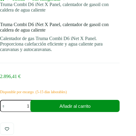
Inicio
Truma Combi D6 iNet X Panel, calentador de gasoil con
caldera de agua caliente
Truma Combi D6 iNet X Panel, calentador de gasoil con
caldera de agua caliente
Calentador de gas Truma Combi D6 iNet X Panel.
Proporciona calefacción eficiente y agua caliente para
caravanas y autocaravanas.
2.896,41
€
Disponible por encargo. (5-15 días laborables)
Truma
Añadir al carrito
Combi
D6
iNet
X
Panel,
calentador