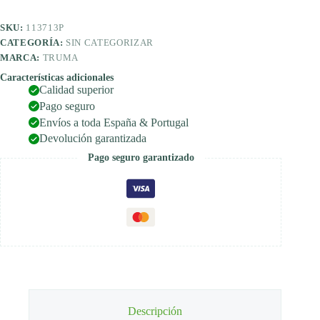
de
gasoil
SKU:
113713P
con
caldera
CATEGORÍA:
SIN CATEGORIZAR
de
MARCA:
TRUMA
agua
caliente
Características adicionales
Calidad superior
cantidad
Pago seguro
Envíos a toda España & Portugal
Devolución garantizada
Pago seguro garantizado
Descripción