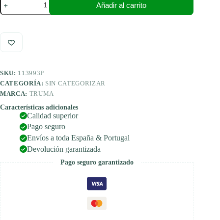
Añadir al carrito
termopar
con
tuerca
de
fijación
adecuado
para
Truma
SKU:
113993P
calefacción
de
CATEGORÍA:
SIN CATEGORIZAR
gas
MARCA:
TRUMA
S2200/
S3002/
Características adicionales
Calidad superior
S5002
cantidad
Pago seguro
Envíos a toda España & Portugal
Devolución garantizada
Pago seguro garantizado