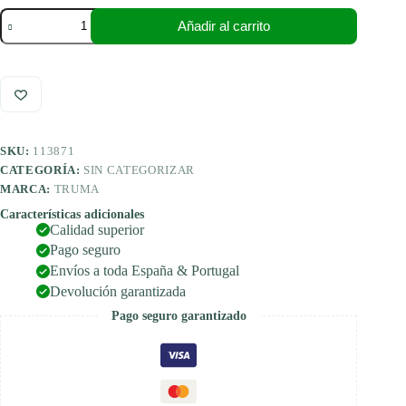
Truma
Añadir al carrito
VK2-
8
Distribuidor
de
gas
GLP
de
2
SKU:
113871
vías
8
CATEGORÍA:
SIN CATEGORIZAR
mm
MARCA:
TRUMA
entrada
x
Características adicionales
Calidad superior
8
mm
Pago seguro
salida
Envíos a toda España & Portugal
cantidad
Devolución garantizada
Pago seguro garantizado