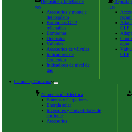
Depósitos y botellas de
Repostaje
gas
gas
Accesorios y montaje
Acces
del depósito
recam
Bombonas GLP
Adapta
rellenables
GLP
Bombonas
Adapt
Depósitos
Conex
Válvulas
agua
Accesorios de válvulas
Válvul
Indicadores de
GLP
Contenido
Indicadores de nivel de
gas
Camper y Caravana
Alimentación Eléctrica
Baterías y Cargadores
Energía solar
Inversores y convertidores de
corriente
Accesorios