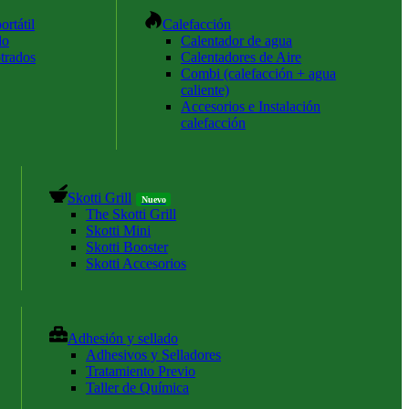
ortátil
Calefacción
do
Calentador de agua
trados
Calentadores de Aire
Combi (calefacción + agua
caliente)
Accesorios e Instalación
calefacción
Skotti Grill
Nuevo
The Skotti Grill
Skotti Mini
Skotti Booster
Skotti Accesorios
Adhesión y sellado
Adhesivos y Selladores
Tratamiento Previo
Taller de Química