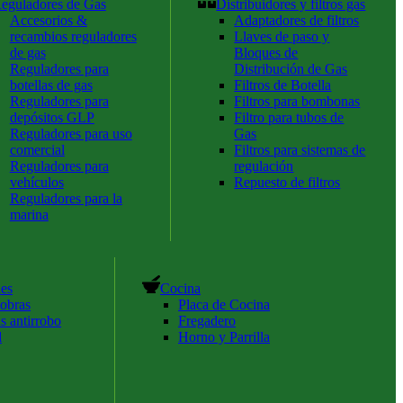
eguladores de Gas
Distribuidores y filtros gas
Accesorios &
Adaptadores de filtros
recambios reguladores
Llaves de paso y
de gas
Bloques de
Reguladores para
Distribución de Gas
botellas de gas
Filtros de Botella
Reguladores para
Filtros para bombonas
depósitos GLP
Filtro para tubos de
Reguladores para uso
Gas
comercial
Filtros para sistemas de
Reguladores para
regulación
vehículos
Repuesto de filtros
Reguladores para la
marina
hes
Cocina
obras
Placa de Cocina
s antirrobo
Fregadero
l
Horno y Parrilla