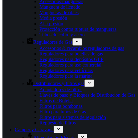
Accesorios mangueras
Manguera de llenado
Mangueras flexibles
Media presión
Alta presión
Protección contra ruptura de mangueras
Tubos de cobre y acero
Reguladores de Gas
Accesorios & recambios reguladores de gas
Reguladores para botellas de gas
Reguladores para depósitos GLP
Reguladores para uso comercial
Reguladores para vehículos
Reguladores para la marina
Distribuidores y filtros gas
Adaptadores de filtros
Llaves de paso y Bloques de Distribución de Gas
Filtros de Botella
Filtros para bombonas
Filtro para tubos de Gas
Filtros para sistemas de regulación
Repuesto de filtros
Camper y Caravana
Alimentación Eléctrica