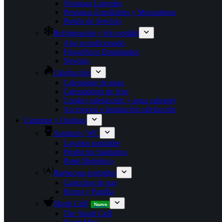
Ventanas Laterales
Persianas Enrollables y Mosquiteras
Portón de Servicio
Refrigeración y frío portátil
Aire acondicionado
Frigoríficos Empotrados
Neveras
Calefacción
Calentador de agua
Calentadores de Aire
Combi (calefacción + agua caliente)
Accesorios e Instalación calefacción
Camping y Outdoor
Sanitario | WC
Lavabos portatiles
Productos Sanitarios
Papel Higiénico
Barbacoas portatiles
Cartuchos de gas
Horno y Parrilla
Skotti Grill
Nuevo
The Skotti Grill