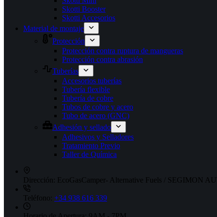
Skotti Mini
Skotti Booster
Skotti Accesorios
Material de montaje
Protección
Protección contra ruptura de mangueras
Protección contra abrasión
Tuberías
Accesorios tuberías
Tubería flexible
Tubería de cobre
Tubos de cobre y acero
Tubo de acero (GNC)
Adhesión y sellado
Adhesivos y Selladores
Tratamiento Previo
Taller de Química
Dirección:
EcoGasCamper- Alternative Fuels / SEGIMON AUT
Teléfono:
+34 938 616 339
Horario de Apertura:
9AM - 7PM