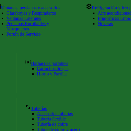
Ventanas, persianas y accesorios
Refrigeración y frío p
Claraboyas y Respiraderos
Aire acondiciona
Ventanas Laterales
Frigoríficos Empo
Persianas Enrollables y
Neveras
Mosquiteras
Portón de Servicio
Barbacoas portatiles
Cartuchos de gas
Horno y Parrilla
Tuberías
Accesorios tuberías
Tubería flexible
Tubería de cobre
Tubos de cobre y acero