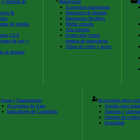
 y retirada de
Mangueras
R
Accesorios mangueras
orios &
Manguera de llenado
bios
Mangueras flexibles
dor de botella
Media presión
Alta presión
ador GLP
Protección contra
iones de gas y
ruptura de mangueras
Tubos de cobre y acero
a de llenado
Agua y Saneamiento
Accesorios para coc
Accesorios de Aseo
Ayudas para mani
Indicadores de Contenido
Alarmas y sistema
Sistema de contro
Seguridad