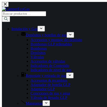
Saltar
al
contenido
Búsqueda
de
productos
Instalación y Gas
Depósitos y botellas de gas
Accesorios y montaje del depósito
Bombonas GLP rellenables
Bombonas
Depósitos
Válvulas
Accesorios de válvulas
Indicadores de Contenido
Indicadores de nivel de gas
Repostaje y retirada de gas
Accesorios & recambios
Adaptador de botella GLP
Adaptador GLP
Conexiones de gas y agua
Válvula de llenado GLP
Mangueras