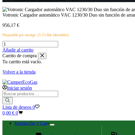
Votronic Cargador automático VAC 1230/30 Duo sin función de arra
956,17
€
Disponible por encargo. (5-15 días laborables)
Votronic
Cargador
Añadir al carrito
automático
Carrito de compra
VAC
Tu carrito está vacío.
1230/30
Duo
Volver a la tienda
sin
función
de
Iniciar sesión
arranque
Búsqueda
de
de
emergencia
productos
Lista de deseos
0
cantidad
Carro
0,00
€
0
de
compra
Instalación y Gas