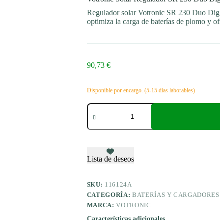
Regulador solar Votronic SR 230 Duo Dig.
optimiza la carga de baterías de plomo y o
90,73
€
Disponible por encargo. (5-15 días laborables)
Votronic
Solar
Regulador
SR
230
Duo
Dig.
Lista de deseos
cantidad
SKU:
116124A
CATEGORÍA:
BATERÍAS Y CARGADORES
MARCA:
VOTRONIC
Características adicionales