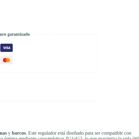
uro garantizado
nas
y
barcos
. Este regulador está diseñado para ser compatible con
a óptima mediante características IU1oU2, lo que maximiza la vida útil