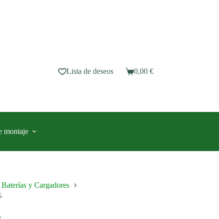
Lista de deseos
0,00
€
Carro
de
compra
e montaje
Baterías y Cargadores
.
.