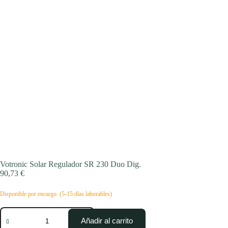
Votronic Solar Regulador SR 230 Duo Dig.
90,73
€
Disponible por encargo. (5-15 días laborables)
Votronic
Solar
Añadir al carrito
Regulador