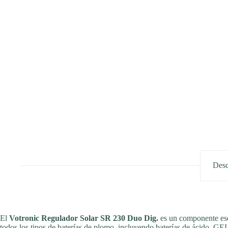
Desc
El
Votronic Regulador Solar SR 230 Duo Dig.
es un componente esen
todos los tipos de baterías de plomo, incluyendo baterías de ácido, GE