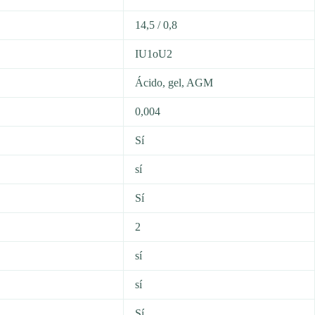
14,5 / 0,8
IU1oU2
Ácido, gel, AGM
0,004
Sí
sí
Sí
2
sí
sí
Sí