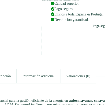
Calidad superior
Pago seguro
Envíos a toda España & Portugal
Devolución garantizada
Pago seg
ripción
Información adicional
Valoraciones (0)
cial para la gestión eficiente de la energía en
autocaravanas
,
carava
L y AGM. Su control inteligente por microprocesador garantiza una carg