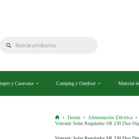
Búsqueda
de
productos
mper y Caravana
Camping y Outdoor
Material d
Tienda
Alimentación Eléctrica
Inicio
Votronic Solar Regulador SR 230 Duo Dig
Votronic Solar Regulador SR 230 Duo Dig