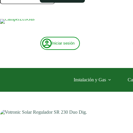
SR
230
Duo
Dig.
cantidad
Iniciar sesión
Instalación y Gas
Ca