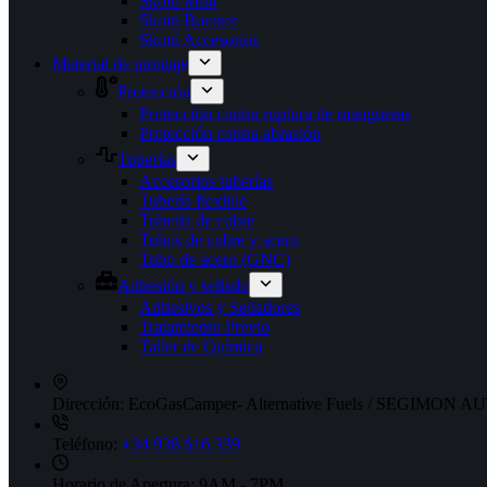
Skotti Mini
Skotti Booster
Skotti Accesorios
Material de montaje
Protección
Protección contra ruptura de mangueras
Protección contra abrasión
Tuberías
Accesorios tuberías
Tubería flexible
Tubería de cobre
Tubos de cobre y acero
Tubo de acero (GNC)
Adhesión y sellado
Adhesivos y Selladores
Tratamiento Previo
Taller de Química
Dirección:
EcoGasCamper- Alternative Fuels / SEGIMON AUT
Teléfono:
+34 938 616 339
Horario de Apertura:
9AM - 7PM