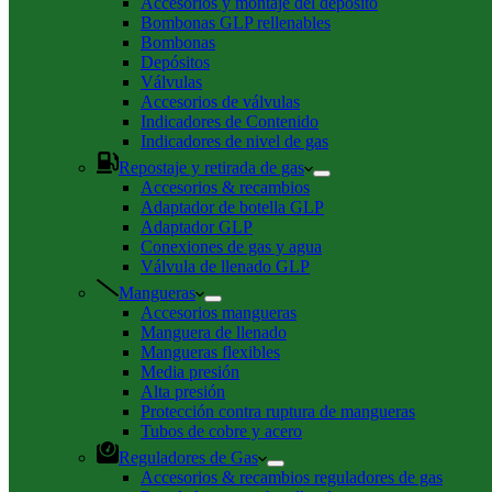
Accesorios y montaje del depósito
Bombonas GLP rellenables
Bombonas
Depósitos
Válvulas
Accesorios de válvulas
Indicadores de Contenido
Indicadores de nivel de gas
Repostaje y retirada de gas
Accesorios & recambios
Adaptador de botella GLP
Adaptador GLP
Conexiones de gas y agua
Válvula de llenado GLP
Mangueras
Accesorios mangueras
Manguera de llenado
Mangueras flexibles
Media presión
Alta presión
Protección contra ruptura de mangueras
Tubos de cobre y acero
Reguladores de Gas
Accesorios & recambios reguladores de gas