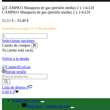
CAMPKO Manguera de gas (presión media) 2 x 1/4-LH
Rango
11,11
€
-
33,40
€
de
Disponible por encargo. (5-15 días laborables)
precios:
desde
CAMPKO
11,11 €
Manguera
Este
Seleccionar opciones
hasta
de
producto
Carrito de compra
33,40 €
gas
tiene
Tu carrito está vacío.
(presión
múltiples
media)
variantes.
Volver a la tienda
2
Las
x
opciones
1/4-
se
Iniciar sesión
LH
Búsqueda
pueden
cantidad
de
elegir
productos
en
Lista de deseos
0
la
Carro
0,00
€
0
página
de
de
compra
Instalación y Gas
producto
Depósitos y botellas de gas