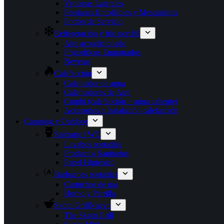
Ventanas Laterales
Persianas Enrollables y Mosquiteras
Portón de Servicio
Refrigeración y frío portátil
Aire acondicionado
Frigoríficos Empotrados
Neveras
Calefacción
Calentador de agua
Calentadores de Aire
Combi (calefacción + agua caliente)
Accesorios e Instalación calefacción
Camping y Outdoor
Sanitario | WC
Lavabos portatiles
Productos Sanitarios
Papel Higiénico
Barbacoas portatiles
Cartuchos de gas
Horno y Parrilla
Skotti Grill
Nuevo
The Skotti Grill