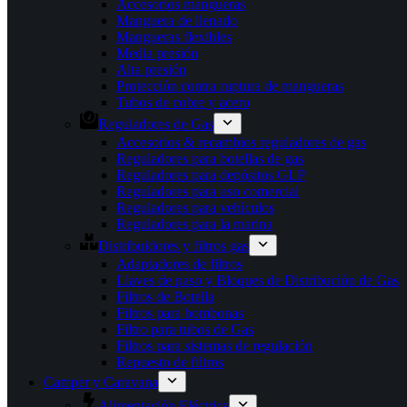
Accesorios mangueras
Manguera de llenado
Mangueras flexibles
Media presión
Alta presión
Protección contra ruptura de mangueras
Tubos de cobre y acero
Reguladores de Gas
Accesorios & recambios reguladores de gas
Reguladores para botellas de gas
Reguladores para depósitos GLP
Reguladores para uso comercial
Reguladores para vehículos
Reguladores para la marina
Distribuidores y filtros gas
Adaptadores de filtros
Llaves de paso y Bloques de Distribución de Gas
Filtros de Botella
Filtros para bombonas
Filtro para tubos de Gas
Filtros para sistemas de regulación
Repuesto de filtros
Camper y Caravana
Alimentación Eléctrica