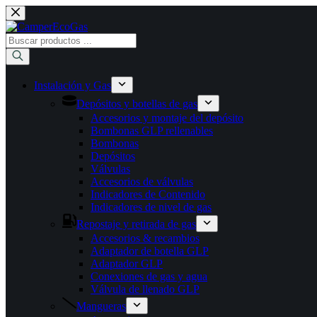
Saltar
al
contenido
Búsqueda
de
productos
Instalación y Gas
Depósitos y botellas de gas
Accesorios y montaje del depósito
Bombonas GLP rellenables
Bombonas
Depósitos
Válvulas
Accesorios de válvulas
Indicadores de Contenido
Indicadores de nivel de gas
Repostaje y retirada de gas
Accesorios & recambios
Adaptador de botella GLP
Adaptador GLP
Conexiones de gas y agua
Válvula de llenado GLP
Mangueras