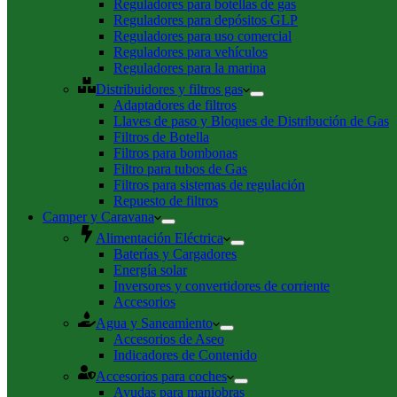
Reguladores para botellas de gas
Reguladores para depósitos GLP
Reguladores para uso comercial
Reguladores para vehículos
Reguladores para la marina
Distribuidores y filtros gas
Adaptadores de filtros
Llaves de paso y Bloques de Distribución de Gas
Filtros de Botella
Filtros para bombonas
Filtro para tubos de Gas
Filtros para sistemas de regulación
Repuesto de filtros
Camper y Caravana
Alimentación Eléctrica
Baterías y Cargadores
Energía solar
Inversores y convertidores de corriente
Accesorios
Agua y Saneamiento
Accesorios de Aseo
Indicadores de Contenido
Accesorios para coches
Ayudas para maniobras