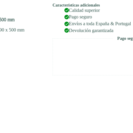
mm
Características adicionales
cantidad
Calidad superior
Pago seguro
Envíos a toda España & Portugal
Devolución garantizada
Pago seg