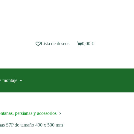
Lista de deseos
0,00
€
Carro
de
compra
e montaje
ntanas, persianas y accesorios
anas S7P de tamaño 490 x 500 mm