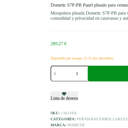
Dometic S7P-PB Panel plisado para vent
Mosquitera plisada Dometic S7P-PB para 
comodidad y privacidad en caravanas y au
289,27
€
Disponible por encargo. (5-15 días laborables)
Dometic
S7P-
PB
Panel
plisado
para
ventanas
Lista de deseos
S7P
de
tamaño
SKU:
116219A
490
CATEGORÍA:
PERSIANAS ENROLLABLES
x
MARCA:
DOMETIC
500