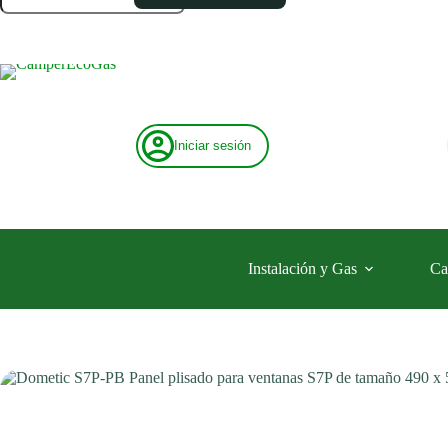
Panel
plisado
para
ventanas
S7P
de
tamaño
490
Iniciar sesión
x
500
mm
cantidad
Instalación y Gas
Ca