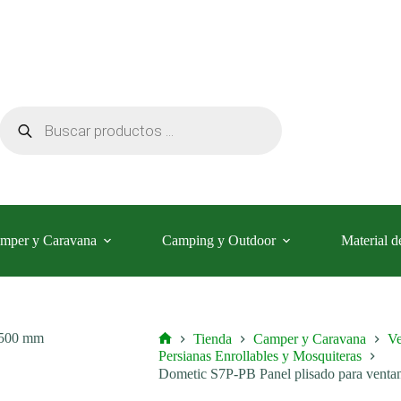
Búsqueda
de
productos
mper y Caravana
Camping y Outdoor
Material d
Tienda
Camper y Caravana
Ve
Inicio
Persianas Enrollables y Mosquiteras
Dometic S7P-PB Panel plisado para vent